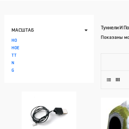
Туннели И П
МАСШТАБ
Показаны мо
HO
HOE
TT
N
G