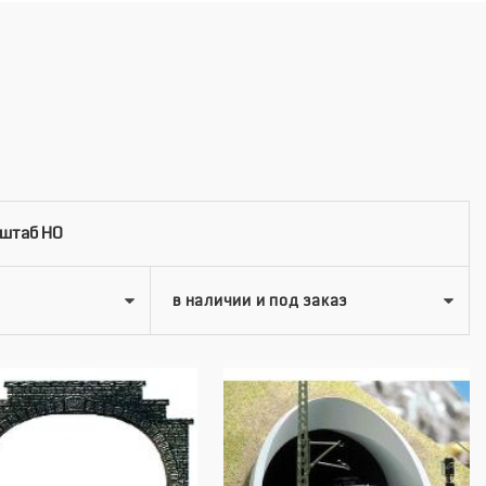
сштаб HO