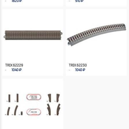
1820
910
TRIX 62229
TRIX 62230
1040
1040