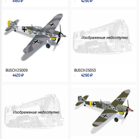
4160
4290
BUSCH 25009
BUSCH 25053
4420
4290