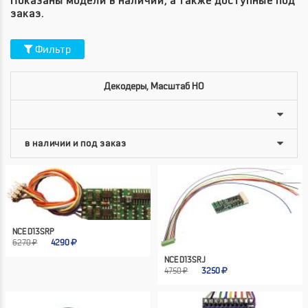
Показаны модели в наличии, а также доступные под
заказ.
Фильтр
Декодеры, Масштаб HO
NCE D13SRP
6270 ₽
4290
NCE D13SRJ
4750 ₽
3250