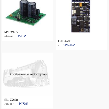
NCE 524115
5130 ₽
3510
ESU 54400
22620
ESU 73400
20710 ₽
14170