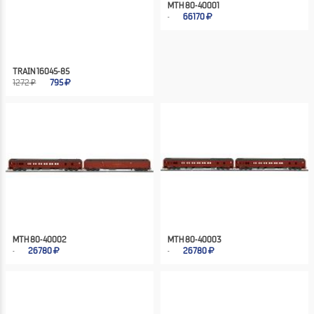
MTH 80-40001
66170
TRAIN 16045-85
1272 ₽
795
MTH 80-40002
MTH 80-40003
26780
26780