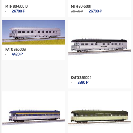
MTH 80-60010
MTH 80-60011
26780
39140 ₽
26780
KATO 356003
4420
KATO 356004
5590