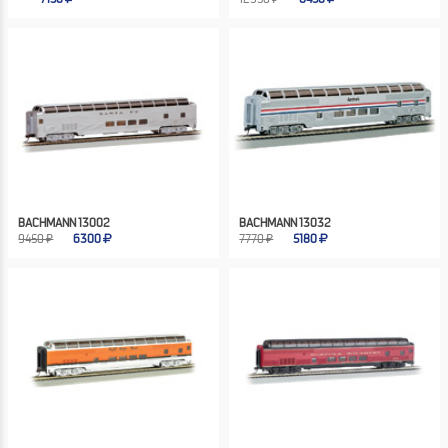
BACHMANN 13002
BACHMANN 13032
9450 ₽
6300
7770 ₽
5180