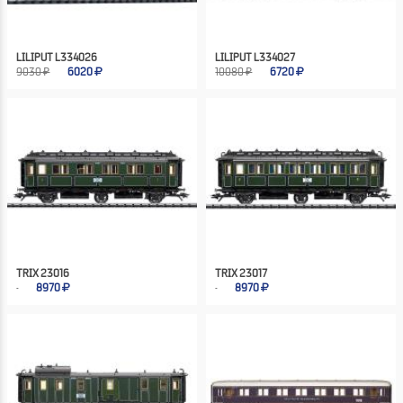
LILIPUT L334026
LILIPUT L334027
9030 ₽
6020
10080 ₽
6720
TRIX 23016
TRIX 23017
8970
8970