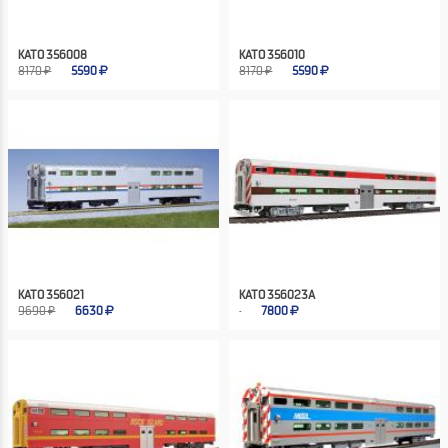
KATO 356008
KATO 356010
8170 ₽
5590
8170 ₽
5590
KATO 356021
KATO 356023A
9690 ₽
6630
7800