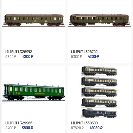
LILIPUT L328592
LILIPUT L328792
6300 ₽
4200
6300 ₽
4200
LILIPUT L329966
LILIPUT L330500
8400 ₽
5600
67620 ₽
45080