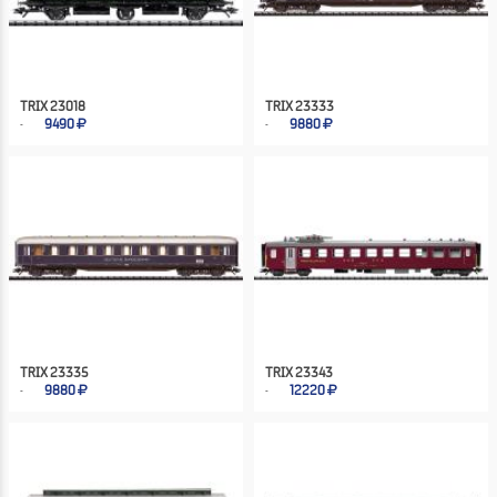
TRIX 23018
TRIX 23333
9490
9880
TRIX 23335
TRIX 23343
9880
12220