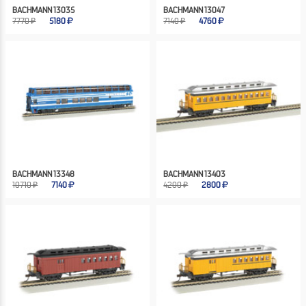
BACHMANN 13035
BACHMANN 13047
7770 ₽
5180
7140 ₽
4760
BACHMANN 13348
BACHMANN 13403
10710 ₽
7140
4200 ₽
2800