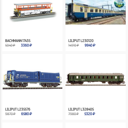
BACHMANN 17435
LILIPUT L230120
5040 ₽
3360
14910 ₽
9940
LILIPUT L235576
LILIPUT L328405
9870 ₽
6580
7980 ₽
5320