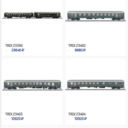
TRIX 23395
TRIX 23402
29640
9880
TRIX 23403
TRIX 23404
10920
10920