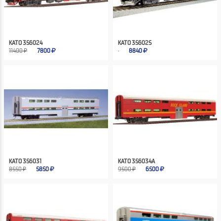
KATO 356024
KATO 356025
11400 ₽
7800
8840
KATO 356031
KATO 356034A
8550 ₽
5850
9500 ₽
6500