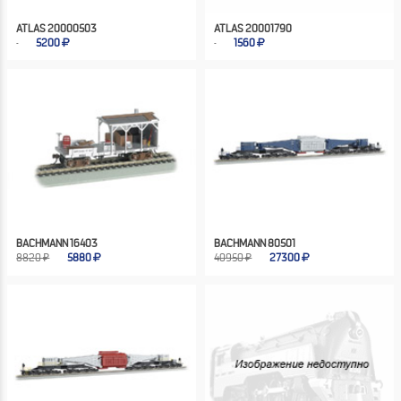
ATLAS 20000503
ATLAS 20001790
5200
1560
BACHMANN 16403
BACHMANN 80501
8820 ₽
5880
40950 ₽
27300