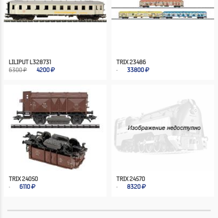
LILIPUT L328731
TRIX 23486
6300 ₽
4200
33800
TRIX 24050
TRIX 24570
6110
8320