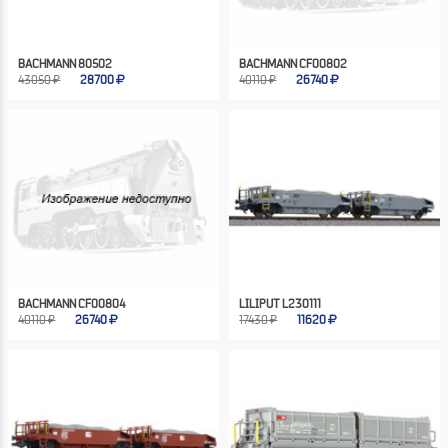
BACHMANN 80502
BACHMANN CF00802
43050 ₽
28700
40110 ₽
26740
BACHMANN CF00804
LILIPUT L230111
40110 ₽
26740
17430 ₽
11620