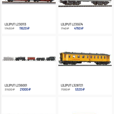
LILIPUT L230113
LILIPUT L235574
17430 ₽
11620
7140 ₽
4760
LILIPUT L236001
LILIPUT L328721
31500 ₽
21000
7980 ₽
5320