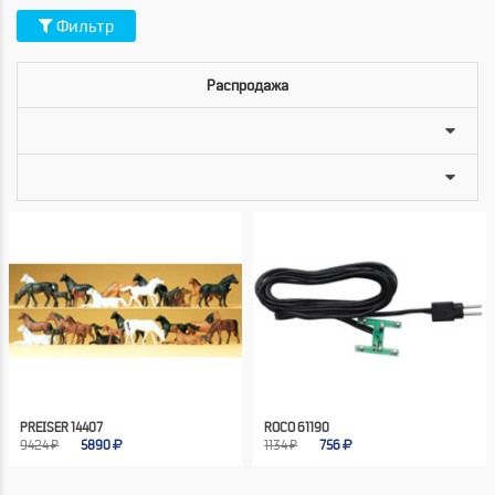
Фильтр
Распродажа
PREISER 14407
ROCO 61190
9424 ₽
5890
1134 ₽
756