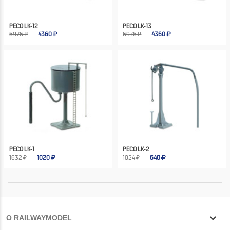
PECO LK-12
PECO LK-13
6976 ₽
4360
6976 ₽
4360
PECO LK-1
PECO LK-2
1632 ₽
1020
1024 ₽
640
О RAILWAYMODEL