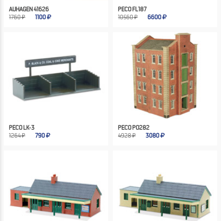
AUHAGEN 41626
PECO FL187
1760 ₽
1100
10560 ₽
6600
PECO LK-3
PECO PO282
1264 ₽
790
4928 ₽
3080