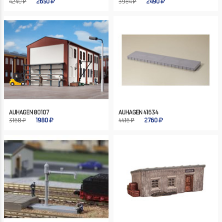
4240 ₽
2650
3984 ₽
2490
AUHAGEN 80107
AUHAGEN 41634
3168 ₽
1980
4416 ₽
2760