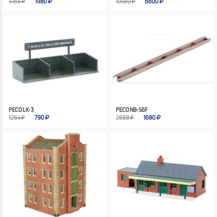
3168 ₽
1980
10560 ₽
6600
PECO LK-3
PECO NB-56F
1264 ₽
790
2688 ₽
1680