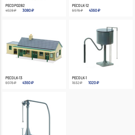
PECO PO282
PECO LK-12
4928 ₽
3080
6976 ₽
4360
PECO LK-13
PECO LK-1
6976 ₽
4360
1632 ₽
1020