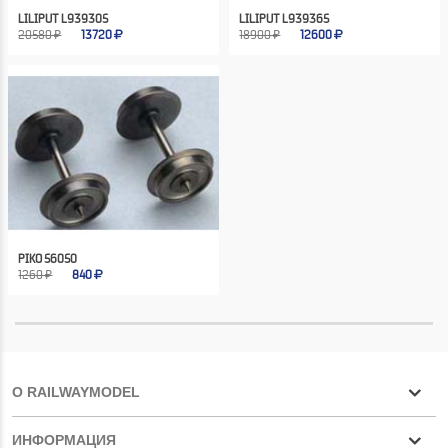
LILIPUT L939305
LILIPUT L939365
20580 ₽
13720
18900 ₽
12600
PIKO 56050
1260 ₽
840
О RAILWAYMODEL
ИНФОРМАЦИЯ