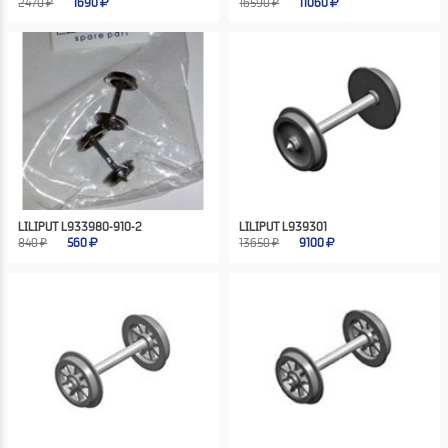
2470 ₽
1690
16590 ₽
11060
LILIPUT L933980-910-2
LILIPUT L939301
840 ₽
560
13650 ₽
9100