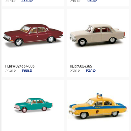
3570 ₽
2380
2940 ₽
1960
HERPA 024334-003
HERPA 024365
2940 ₽
1960
2310 ₽
1540