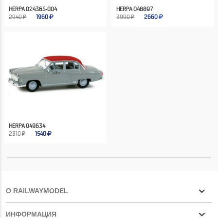
HERPA 024365-004
HERPA 048897
2940 ₽
1960
3990 ₽
2660
HERPA 049634
2310 ₽
1540
О RAILWAYMODEL
ИНФОРМАЦИЯ