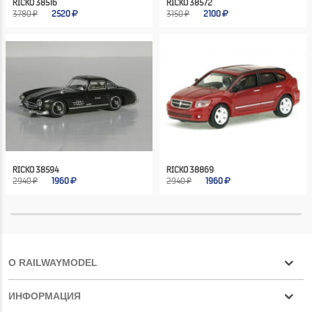
RICKO 38516
RICKO 38572
3780 ₽
2520
3150 ₽
2100
RICKO 38594
RICKO 38869
2940 ₽
1960
2940 ₽
1960
О RAILWAYMODEL
ИНФОРМАЦИЯ