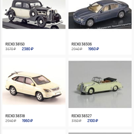
RICKO 38150
RICKO 38306
3570 ₽
2380
2940 ₽
1960
RICKO 38318
RICKO 38327
2940 ₽
1960
3150 ₽
2100