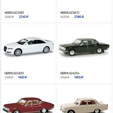
HERPA 023283
HERPA 023672
3360 ₽
2240
3570 ₽
2380
HERPA 024303
HERPA 024334
2100 ₽
1400
2940 ₽
1960