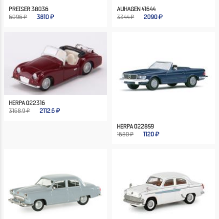
PREISER 38036
AUHAGEN 41644
6096 ₽
3810
3344 ₽
2090
HERPA 022316
3168.9 ₽
2112.6
HERPA 022859
1680 ₽
1120