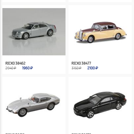
RICKO 38462
RICKO 38477
2940 ₽
1960
3150 ₽
2100