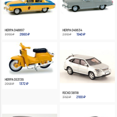
HERPA 048897
HERPA 049634
3990 ₽
2660
2310 ₽
1540
HERPA 053136
2058 ₽
1372
RICKO 38118
3150 ₽
2100