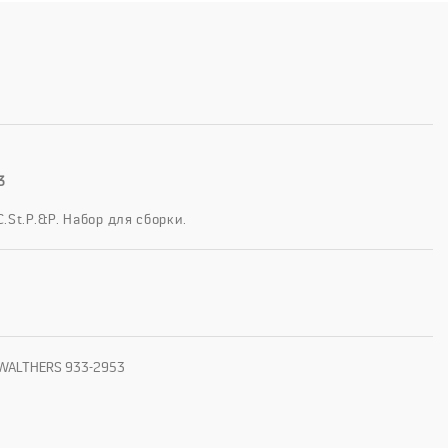
3
St.P.&P. Набор для сборки.
ь WALTHERS 933-2953