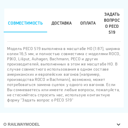
ЗАДАТЬ
ВОПРОС
СОВМЕСТИМОСТЬ
ДОСТАВКА
ОПЛАТА
О PECO
519
Модель PECO 519 выполнена в масштабе H0 (1:87), ширина
колеи 16,5 мм, и полностью совместима с моделями ROCO,
PIKO, Liliput, Auhagen, Bachmann, PECO и других
производителей, выполненных в этом же масштабе HO. В
случае совместного использования в одном составе
американских и европейских вагонов (например,
производства ROCO и Bachmann), возможно, может
потребоваться замена сцепок у одного из вагонов. Если
Вы сомневаетесь или имеете любые вопросы, пожалуйста,
не стесняйтесь спросить нас, использую контактную
форму "Задать вопрос о PECO 519"
О RAILWAYMODEL