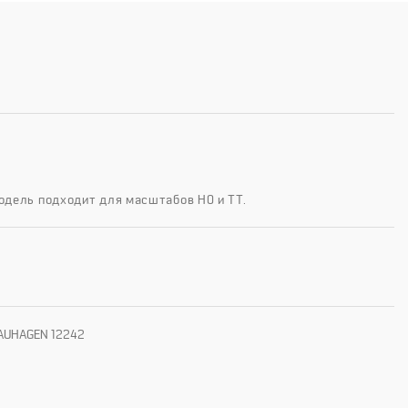
одель подходит для масштабов H0 и TT.
ь AUHAGEN 12242