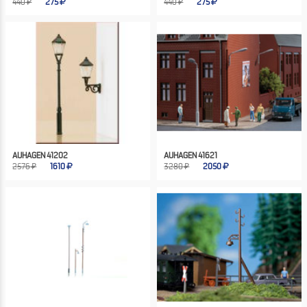
440 ₽
275
440 ₽
275
AUHAGEN 41202
AUHAGEN 41621
2576 ₽
1610
3280 ₽
2050