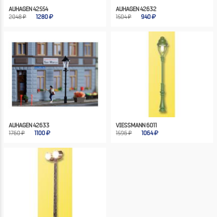
AUHAGEN 42554
AUHAGEN 42632
2048 ₽
1280
1504 ₽
940
AUHAGEN 42633
VIESSMANN 6011
1760 ₽
1100
1596 ₽
1064