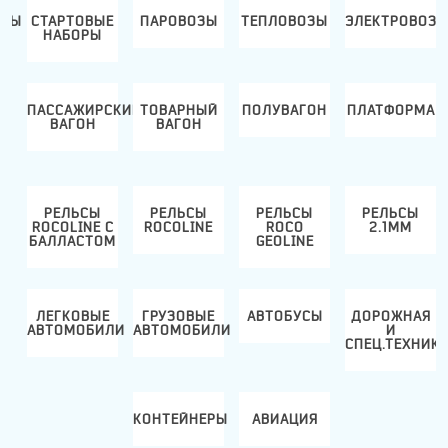
ИВЫ
СТАРТОВЫЕ
ПАРОВОЗЫ
ТЕПЛОВОЗЫ
ЭЛЕКТРОВОЗ
Д
НАБОРЫ
ПАССАЖИРСКИЙ
ТОВАРНЫЙ
ПОЛУВАГОН
ПЛАТФОРМА
И
ВАГОН
ВАГОН
РЕЛЬСЫ
РЕЛЬСЫ
РЕЛЬСЫ
РЕЛЬСЫ
ROCOLINE C
ROCOLINE
ROCO
2.1ММ
БАЛЛАСТОМ
GEOLINE
ЛЕГКОВЫЕ
ГРУЗОВЫЕ
АВТОБУСЫ
ДОРОЖНАЯ
K
АВТОМОБИЛИ
АВТОМОБИЛИ
И
СПЕЦ.ТЕХНИК
КОНТЕЙНЕРЫ
АВИАЦИЯ