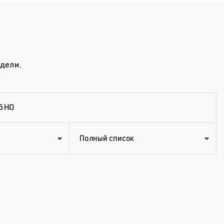
дели.
б HO