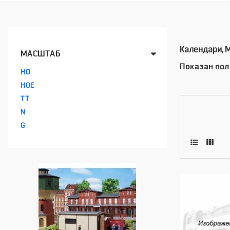
Календари, 
МАСШТАБ
Показан пол
HO
HOE
TT
N
G