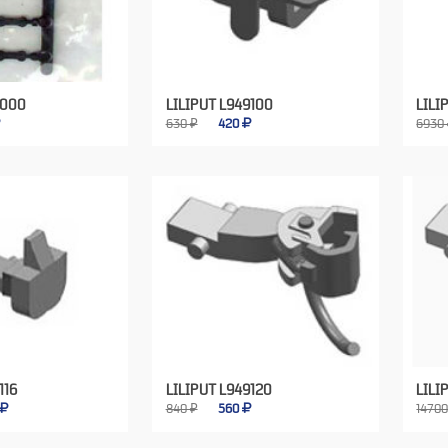
2000
LILIPUT L949100
LILI
630 ₽
420
6930
116
LILIPUT L949120
LILI
840 ₽
560
14700