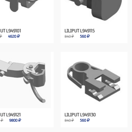
PUT L949101
LILIPUT L949115
 ₽
4620
840 ₽
560
PUT L949121
LILIPUT L949130
 ₽
9800
840 ₽
560