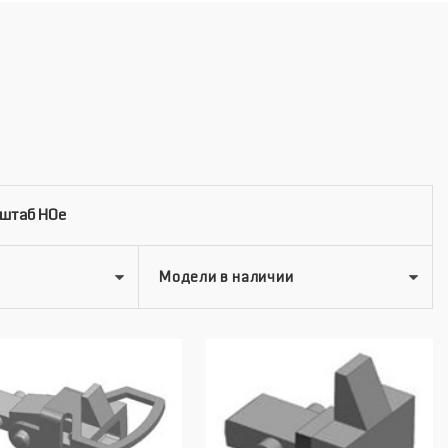
сштаб HOe