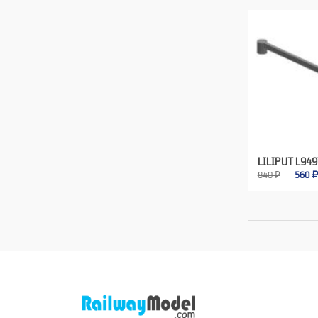
LILIPUT L949
840 ₽
560