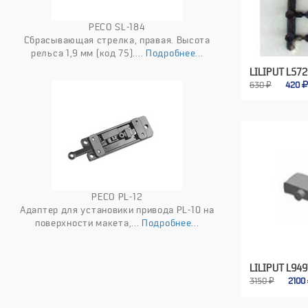
PECO SL-184
Сбрасывающая стрелка, правая. Высота
рельса 1,9 мм (код 75)....
Подробнее...
LILIPUT L57
630 ₽
420
PECO PL-12
Адаптер для установики привода PL-10 на
поверхности макета,...
Подробнее...
LILIPUT L949
3150 ₽
2100