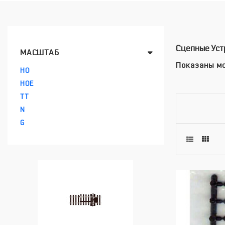
Сцепные Уст
МАСШТАБ
Показаны мо
HO
HOE
TT
N
G