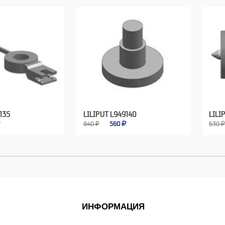
135
LILIPUT L949140
LILI
840 ₽
560
630 
ИНФОРМАЦИЯ