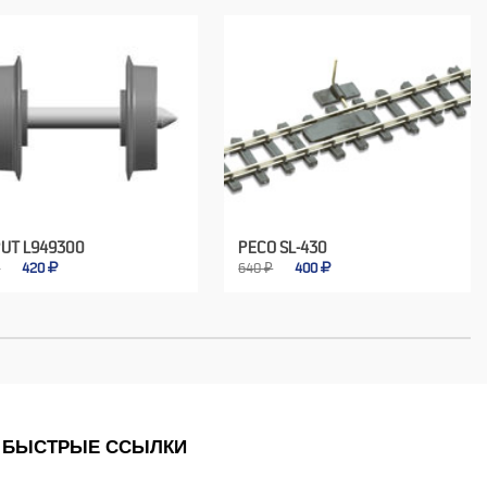
PUT L949300
PECO SL-430
₽
420
640 ₽
400
БЫСТРЫЕ ССЫЛКИ