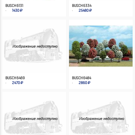
BUSCH 6131
BUSCH 6334
1430
25480
BUSCH 6469
BUSCH 6484
2470
2860