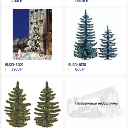
2408
2889.6
BUSCH 5409
BUSCH 6130
3900
1560