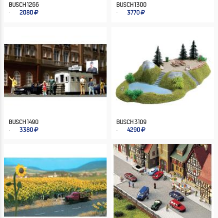
BUSCH 1266
BUSCH 1300
2080
3770
BUSCH 1490
BUSCH 3109
3380
4290