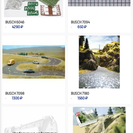
BUSCH 6046
BUSCH 7094
4290
650
BUSCH 7098
BUSCH 7180
1300
1560