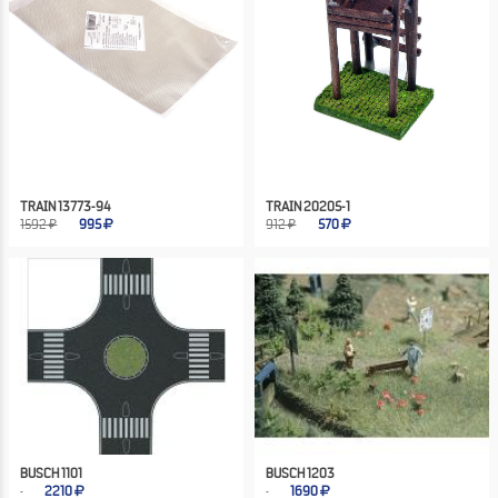
TRAIN 13773-94
TRAIN 20205-1
1592 ₽
995
912 ₽
570
BUSCH 1101
BUSCH 1203
2210
1690