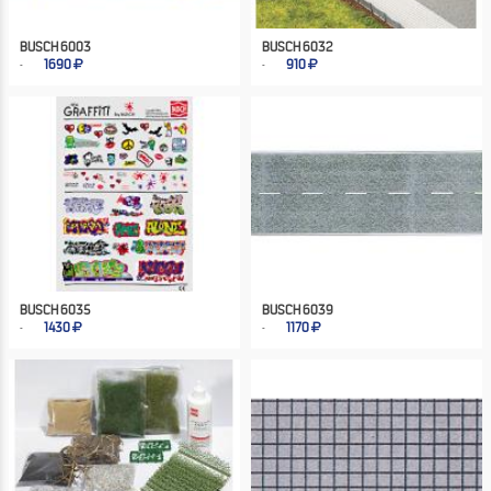
BUSCH 6003
BUSCH 6032
1690
910
BUSCH 6035
BUSCH 6039
1430
1170