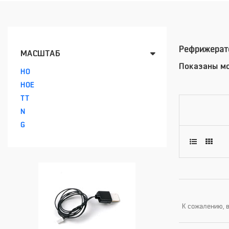
Рефрижерато
МАСШТАБ
Показаны мо
HO
HOE
TT
N
G
К сожалению, в