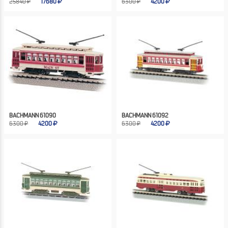
25840 ₽
17680
6300 ₽
4200
BACHMANN 61090
BACHMANN 61092
6300 ₽
4200
6300 ₽
4200