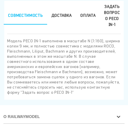
ЗАДАТЬ
ВОПРОС
СОВМЕСТИМОСТЬ
ДОСТАВКА
ОПЛАТА
О PECO
IN-1
Модель PECO IN-1 выполнена в масштабе N (1:160), ширина
колеи 9 мм, и полностью совместима с моделями ROCO,
Fleischmann, Liliput, Bachmann и других производителей,
выполненных в этом же масштабе N. В случае
совместного использования в одном составе
американских и европейских вагонов (например,
производства Fleischmann и Bachmann), возможно, может
потребоваться замена сцепок у одного из вагонов. Если
Вы сомневаетесь или имеете любые вопросы, пожалуйста,
не стесняйтесь спросить нас, использую контактную
форму "Задать вопрос о PECO IN-1"
О RAILWAYMODEL