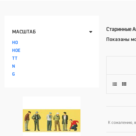
Старинные А
МАСШТАБ
Показаны мо
HO
HOE
TT
N
G
К сожалению, в