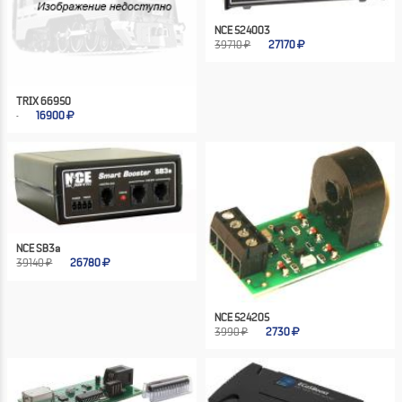
NCE 524003
39710 ₽
27170
TRIX 66950
16900
NCE SB3a
39140 ₽
26780
NCE 524205
3990 ₽
2730