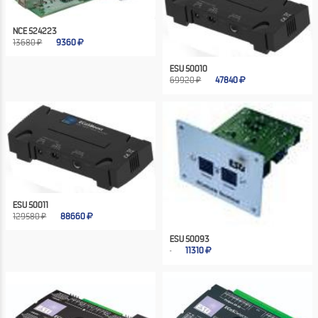
NCE 524223
13680 ₽
9360
ESU 50010
69920 ₽
47840
ESU 50011
129580 ₽
88660
ESU 50093
11310