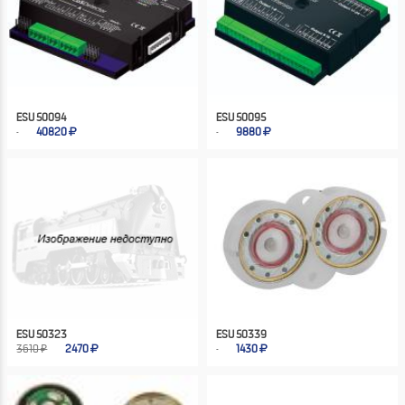
ESU 50094
ESU 50095
40820
9880
ESU 50323
ESU 50339
3610 ₽
2470
1430