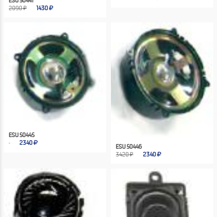
ESU 50441
2090 ₽
1430
ESU 50445
2340
ESU 50446
3420 ₽
2340