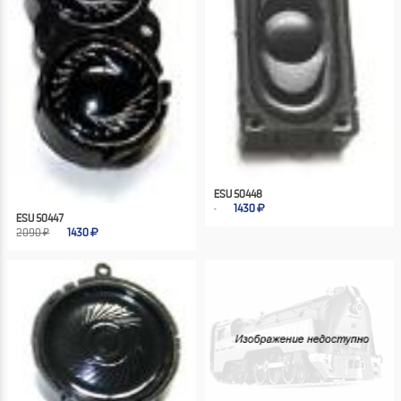
ESU 50448
1430
ESU 50447
2090 ₽
1430