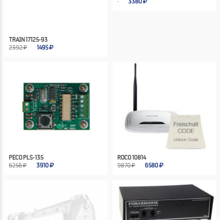
3380
TRAIN 17125-93
2392 ₽
1495
PECO PLS-135
ROCO 10814
6256 ₽
3910
9870 ₽
6580