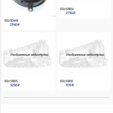
ESU 51804
2730
ESU 50449
2340
ESU 51805
ESU 51810
3250
1170