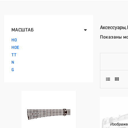
Аксессуары,
МАСШТАБ
Показаны мо
HO
HOE
TT
N
G