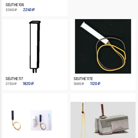
SEUTHE 106
3360 ₽
2240
SEUTHE 117
SEUTHE 117E
2730 ₽
1820
1680 ₽
1120