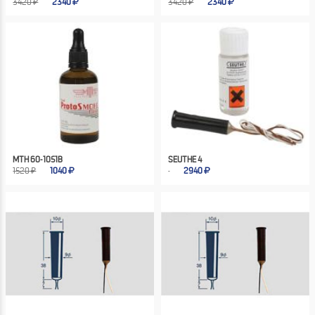
3420 ₽
2340
3420 ₽
2340
MTH 60-1051B
SEUTHE 4
1520 ₽
1040
2940