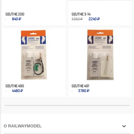
SEUTHE 200
SEUTHE 3-14
840
3360 ₽
2240
SEUTHE 490
SEUTHE 491
4480
3780
О RAILWAYMODEL