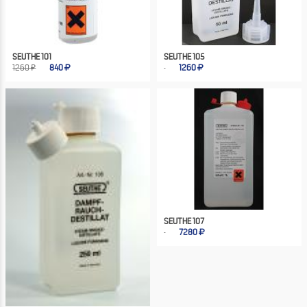
SEUTHE 101
SEUTHE 105
1260 ₽
840
1260
SEUTHE 107
7280