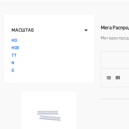
Мега Распр
МАСШТАБ
Мегараспрода
HO
HOE
TT
N
G