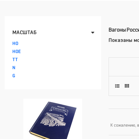
Вагоны Росс
МАСШТАБ
Показаны мо
HO
HOE
TT
N
G
К сожалению, в