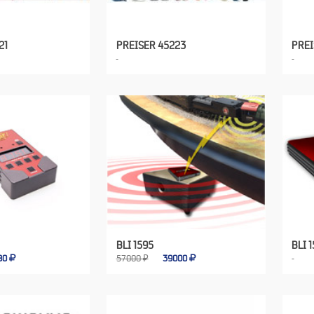
21
PREISER 45223
PREI
BLI 1595
BLI 
80
57000 ₽
39000