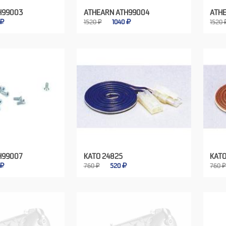
H99003
ATHEARN ATH99004
ATH
1520 ₽
1040
1520 
H99007
KATO 24825
KATO
760 ₽
520
760 