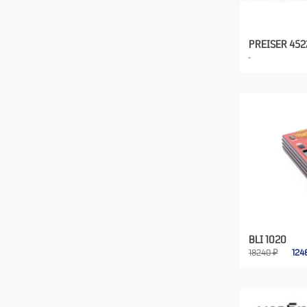
PREISER 452
BLI 1020
18240 ₽
124