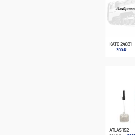
KATO 24831
390
ATLAS 192