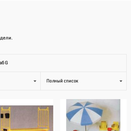
дели.
аб G