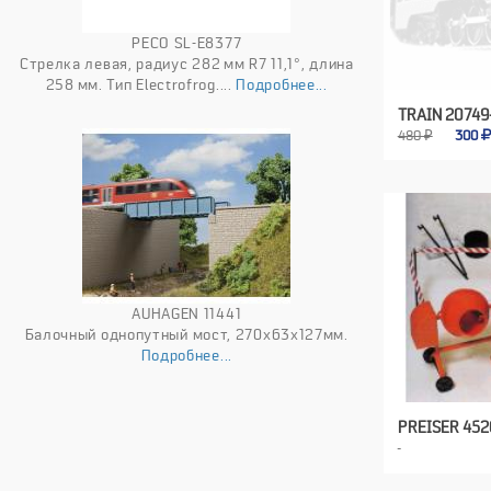
PECO SL-E8377
Стрелка левая, радиус 282 мм R7 11,1°, длина
258 мм. Тип Electrofrog....
Подробнее...
TRAIN 20749
480 ₽
300
AUHAGEN 11441
Балочный однопутный мост, 270x63x127мм.
Подробнее...
PREISER 45