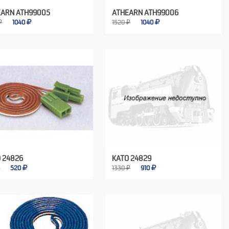
EARN ATH99005
ATHEARN ATH99006
₽
1040
1520 ₽
1040
 24826
KATO 24829
₽
520
1330 ₽
910