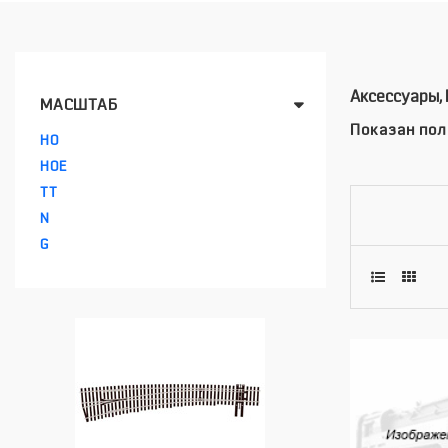
Аксессуары,
МАСШТАБ
Показан пол
HO
HOE
TT
N
G