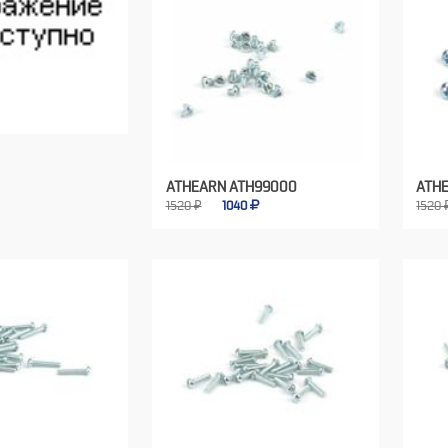
ATHEARN ATH99000
ATH
1520 ₽
1040
1520 