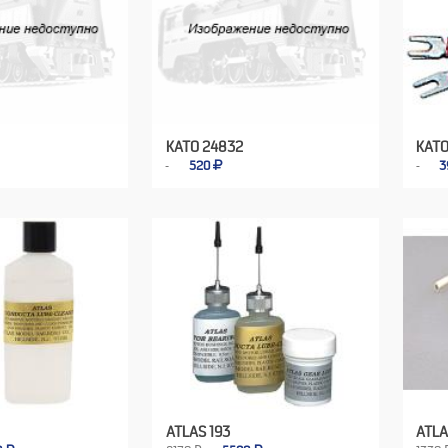
KATO 24832
KATO
520
3
ATLAS 193
ATLA