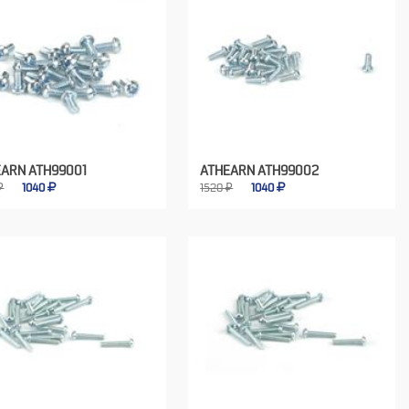
EARN ATH99001
ATHEARN ATH99002
₽
1040
1520 ₽
1040